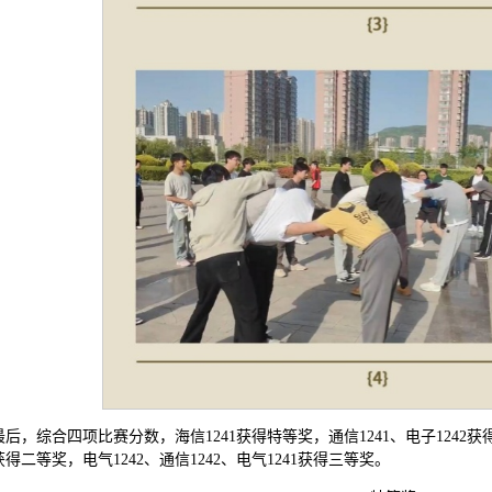
最后，综合四项比赛分数，海信1241获得特等奖，通信1241、电子1242获得
1获得二等奖，电气1242、通信1242、电气1241获得三等奖。