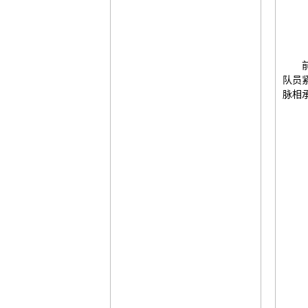
队员
脉相